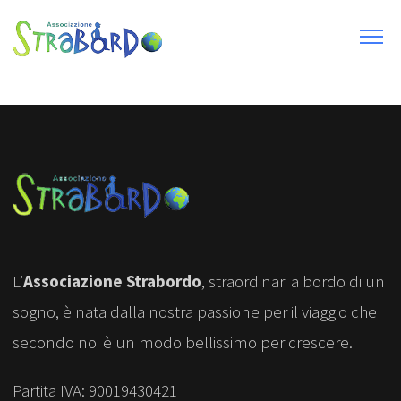
L’
Associazione Strabordo
, straordinari a bordo di un
sogno, è nata dalla nostra passione per il viaggio che
secondo noi è un modo bellissimo per crescere.
Partita IVA: 90019430421