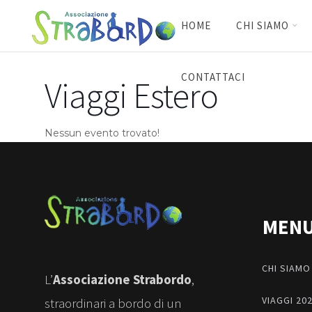
HOME
CHI SIAMO
CONTATTACI
Viaggi Estero
Nessun evento trovato!
MEN
CHI SIAMO
L’
Associazione Strabordo
,
VIAGGI 20
straordinari a bordo di un