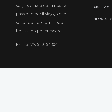
sogno, è nata dalla nostra
ARCHIVIO 
passione per il viaggio che
NEWS & EV
secondo noi è un modo
bellissimo per crescere.
Partita IVA: 90019430421