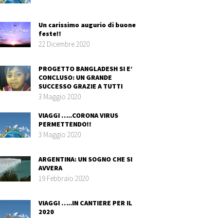
Un carissimo augurio di buone
feste!!
22 Dicembre 2020
PROGETTO BANGLADESH SI E’
CONCLUSO: UN GRANDE
SUCCESSO GRAZIE A TUTTI
3 Maggio 2020
VIAGGI …..CORONA VIRUS
PERMETTENDO!!
3 Maggio 2020
ARGENTINA: UN SOGNO CHE SI
AVVERA
19 Febbraio 2020
VIAGGI …..IN CANTIERE PER IL
2020