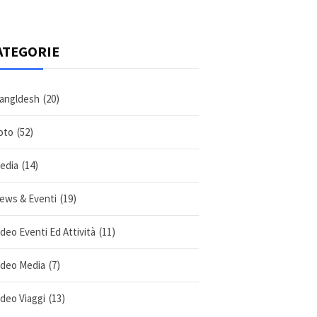
ATEGORIE
angldesh
(20)
oto
(52)
edia
(14)
ews & Eventi
(19)
ideo Eventi Ed Attività
(11)
ideo Media
(7)
ideo Viaggi
(13)