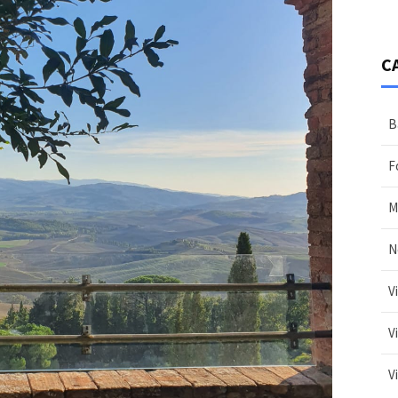
C
B
F
M
N
V
V
V