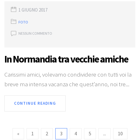
1 GIUGNO 2017
FOTO
NESSUN COMMENTO
In Normandia tra vecchie amiche
Carissimi amici, volevamo condividere con tutti voi la
breve ma intensa vacanza che quest’anno, noi tre...
CONTINUE READING
«
1
2
3
4
5
...
10