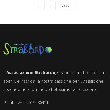
...
»
Last »
L’
Associazione Strabordo
, straordinari a bordo di un
sogno, è nata dalla nostra passione per il viaggio che
secondo noi è un modo bellissimo per crescere.
Partita IVA: 90019430421