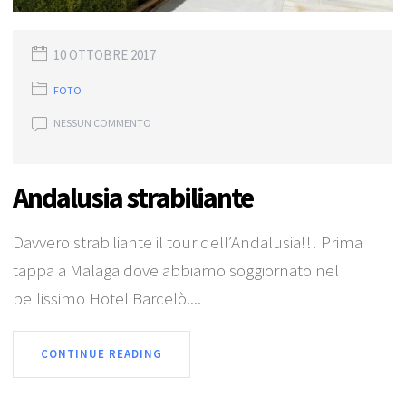
10 OTTOBRE 2017
FOTO
NESSUN COMMENTO
Andalusia strabiliante
Davvero strabiliante il tour dell’Andalusia!!! Prima
tappa a Malaga dove abbiamo soggiornato nel
bellissimo Hotel Barcelò....
CONTINUE READING