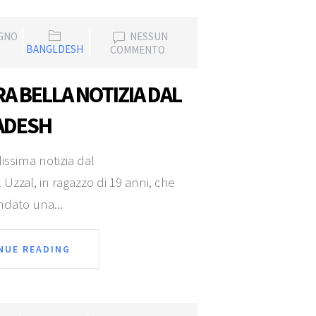
UGNO
NESSUN
BANGLDESH
COMMENTO
A BELLA NOTIZIA DAL
ADESH
lissima notizia dal
Uzzal, in ragazzo di 19 anni, che
ndato una...
NUE READING