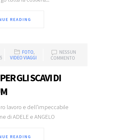
NUE READING
FOTO
,
NESSUN
5
VIDEO VIAGGI
COMMENTO
 PER GLI SCAVI DI
UM
oro lavoro e dell’impeccabile
one di ADELE e ANGELO
NUE READING