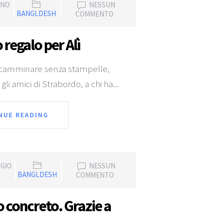
GNO
NESSUN
BANGLDESH
COMMENTO
o regalo per Alì
 camminare senza stampelle,
i gli amici di Strabordo, a chi ha...
NUE READING
GGIO
NESSUN
BANGLDESH
COMMENTO
o concreto. Grazie a