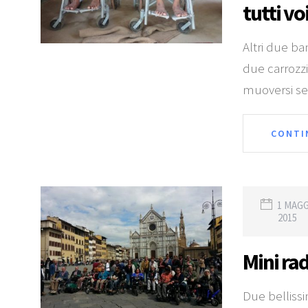
tutti vo
Altri due ba
due carrozz
muoversi sen
CONTI
1 MAG
2015
Mini ra
Due bellissi