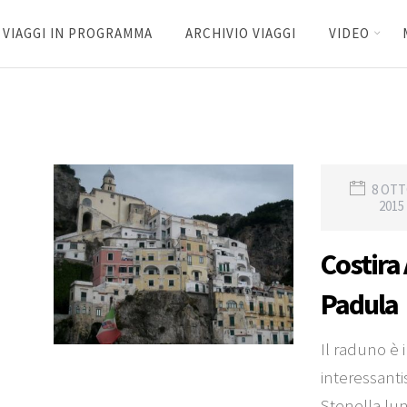
VIAGGI IN PROGRAMMA
ARCHIVIO VIAGGI
VIDEO
8 OT
2015
Costira
Padula
Il raduno è 
interessant
Stenella lung