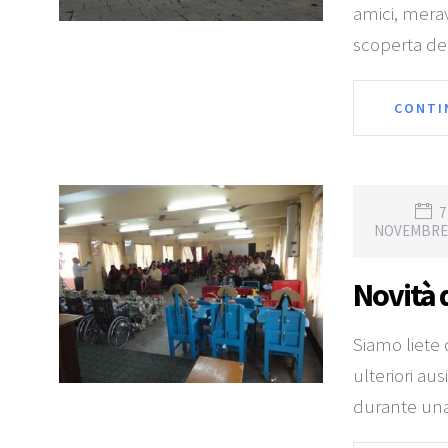
amici, meravi
scoperta del
CONTI
7
NOVEMBRE 
Novità 
Siamo liete 
ulteriori aus
durante una