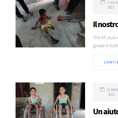
5 GIU
2015
Il nostr
Ora Alì può
grazie a tutt
CONTI
11 MA
2015
Un aiut