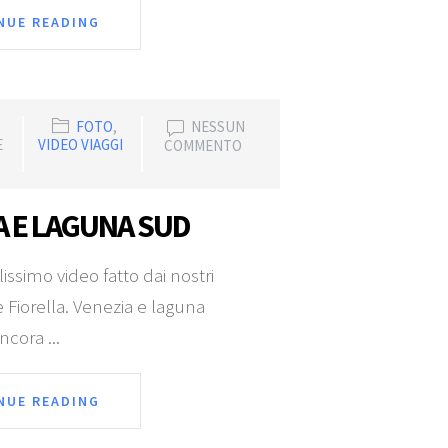
NUE READING
FOTO
,
NESSUN
E
VIDEO VIAGGI
COMMENTO
A E LAGUNA SUD
lissimo video fatto dai nostri
e Fiorella. Venezia e laguna
ncora ...
NUE READING