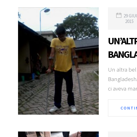
29 GI
2015
UN’ALTR
BANGL
Un altra bel
Bangladesh. 
ci aveva ma
CONTI