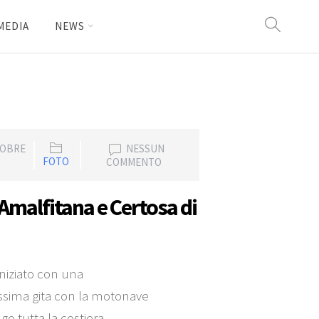
MEDIA
NEWS
TOBRE
NESSUN
FOTO
COMMENTO
 Amalfitana e Certosa di
iniziato con una
issima gita con la motonave
o tutta la costiera...