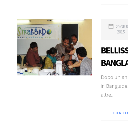
29 GI
2015
BELLIS
BANGL
Dopo un anno
in Banglade
altre...
CONTI