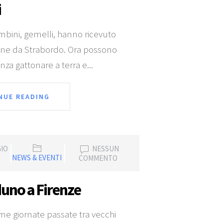
i
mbini, gemelli, hanno ricevuto
ine da Strabordo. Ora possono
za gattonare a terra e...
NUE READING
GIO
NESSUN
NEWS & EVENTI
COMMENTO
duno a Firenze
me giornate passate tra vecchi