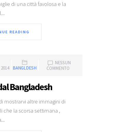
glie di una città favolosa e la
...
NUE READING
NESSUN
2014
BANGLDESH
COMMENTO
dal Bangladesh
di mostrarvi altre immagini di
ili che la scorsa settimana ,
...