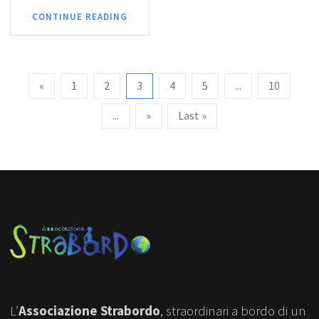
CONTINUE READING
«
1
2
3
4
5
...
10
...
»
Last »
L’
Associazione Strabordo
, straordinari a bordo di un